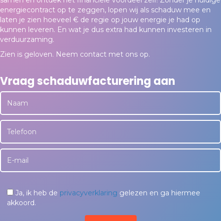
energiecontract op te zeggen, lopen wij als schaduw mee en
laten je zien hoeveel € de regie op jouw energie je had op
kunnen leveren. En wat je dus extra had kunnen investeren in
verduurzaming.
Zien is geloven. Neem contact met ons op.
Vraag schaduwfacturering aan
Ja, ik heb de
privacyverklaring
gelezen en ga hiermee
akkoord.