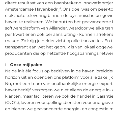
direct resultaat van een baanbrekend innovatieproje
Amsterdamse Havenbedrijf. Ons doel was om peer-t
elektriciteitslevering binnen de dynamische omgev
haven te realiseren. We benutten het geavanceerde
softwareplatform van Alliander, waardoor we elke tran
per kwartier en ook per aansluiting - kunnen afrekene
maken. Zo krijg je helder zicht op alle transacties. En
transparant aan wat het gebruik is van lokaal opgewe
producenten die op hetzelfde hoogspanningsnetwerk
Onze mijlpalen
Na de initiële focus op bedrijven in de haven, breidd
horizon uit en openden ons platform voor alle zakelij
Nu, met een team van onafhankelijke energie-experts
havenbedrijf, verzorgen we niet alleen de energie in
klanten, maar faciliteren we ook de handel in Garant
(GvO's), leveren voorspellingsdiensten voor energiev
en bieden we geavanceerde energie- en congestie