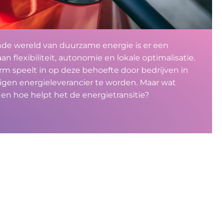
nde wereld van duurzame energie is er een
n flexibiliteit, autonomie en lokale optimalisatie.
rm speelt in op deze behoefte door bedrijven in
eigen energieleverancier te worden. Maar wat
en hoe helpt het de energietransitie?