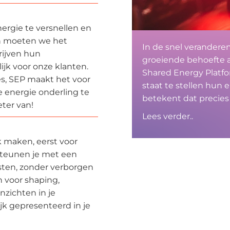
nergie te versnellen en
n moeten we het
In de snel verandere
rijven hun
groeiende behoefte aa
ijk voor onze klanten.
Shared Energy Platfo
ties, SEP maakt het voor
staat te stellen hun 
e energie onderling te
betekent dat precies 
ter van!
Lees verder..
k maken, eerst voor
steunen je met een
sten, zonder verborgen
 voor shaping,
inzichten in je
jk gepresenteerd in je