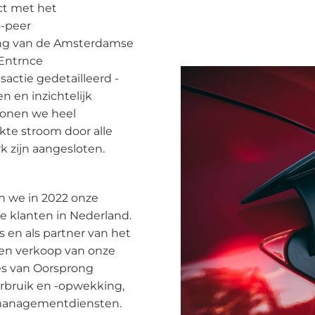
ct met het
o-peer
ing van de Amsterdamse
 Entrnce
sactie gedetailleerd -
n en inzichtelijk
 tonen we heel
kte stroom door alle
 zijn aangesloten.
en we in 2022 onze
ke klanten in Nederland.
 en als partner van het
- en verkoop van onze
ies van Oorsprong
erbruik en -opwekking,
 managementdiensten.