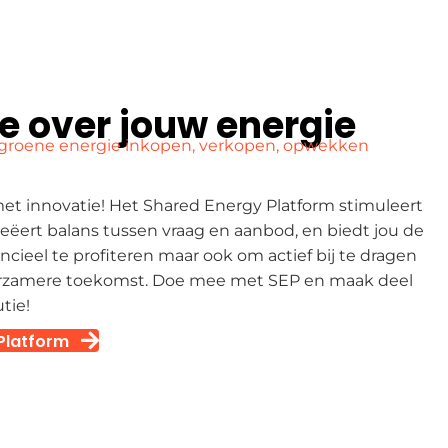
e over jouw energie
r groene energie inkopen, verkopen, opwekken
et innovatie! Het Shared Energy Platform stimuleert
reëert balans tussen vraag en aanbod, en biedt jou de
ncieel te profiteren maar ook om actief bij te dragen
uurzamere toekomst. Doe mee met SEP en maak deel
tie!
Platform