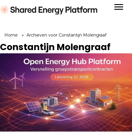
Home
»
Archieven voor Constantijn Molengraaf
Constantijn Molengraaf